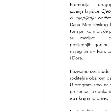
Promocija drugo
izdanja knjižice 
Cjepk
o cijepljenju
 održat
Dana Medicinskog fak
tom prilikom bit će 
su marljivo i pos
posljednjih godinu 
našeg tima – Ivan, Lu
i Dora.
Pozivamo sve student
roditelji s obzirom d
U program smo najpri
prezentaciju edukati
a za kraj smo prired