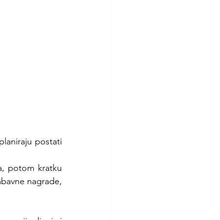
aniraju postati 
a, potom kratku 
abavne nagrade, 