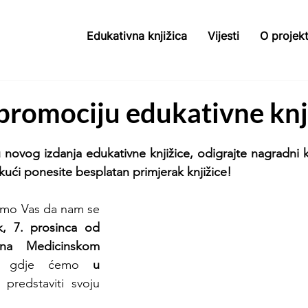
Edukativna knjižica
Vijesti
O projek
promociju edukativne knj
novog izdanja edukativne knjižice, odigrajte nagradni kvi
ući ponesite besplatan primjerak knjižice!
vamo Vas da nam se 
k, 7. prosinca od 
a Medicinskom 
i 
gdje ćemo 
u 
 predstaviti svoju 