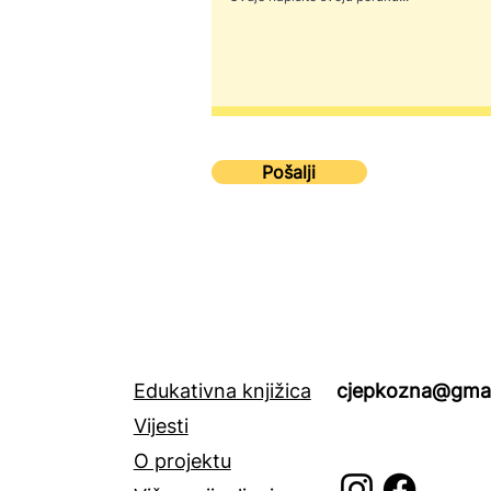
Pošalji
Edukativna knjižica
cjepkozna@gmai
Vijesti
O projektu