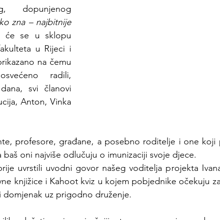
g, dopunjenog 
o zna – najbitnije 
 će se u sklopu 
ulteta u Rijeci i 
prikazano na čemu 
većeno radili, 
dana, svi članovi 
cija, Anton, Vinka 
e, profesore, građane, a posebno roditelje i one koji pl
a baš oni najviše odlučuju o imunizaciji svoje djece.
je uvrstili uvodni govor našeg voditelja projekta Ivan
vne knjižice i Kahoot kviz u kojem pobjednike očekuju z
ili domjenak uz prigodno druženje.