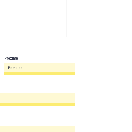
Prezime
ZANO- Poziv na
renu radionicu na Korzu