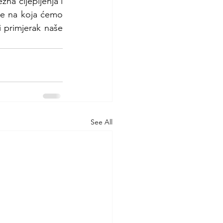
na cijepljenja i 
ike na koja ćemo 
 primjerak naše 
See All