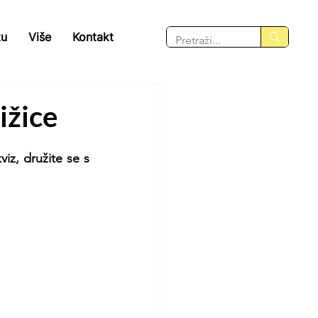
tu
Više
Kontakt
ižice
z, družite se s 