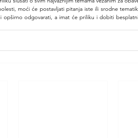
 priliku slušati o svim najvažnijim temama vezanim za obavez
lesti, moći će postavljati pitanja iste ili srodne temat
 opširno odgovarati, a imat će priliku i dobiti besplatni