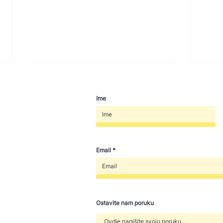
Ime
Email
Pozivamo Vas da upoznate
OTKA
projekt Cjepko zna!
otvo
Ostavite nam poruku