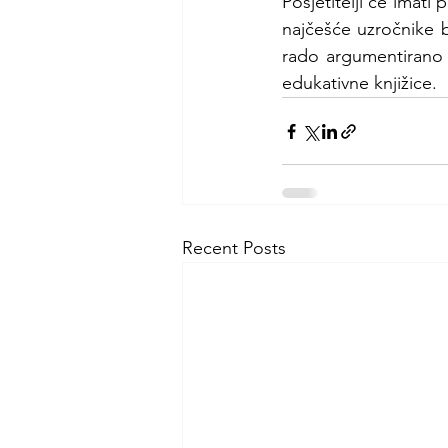
Posjetitelji će imati
najčešće uzročnike bo
rado argumentirano i
edukativne knjižice.
Recent Posts