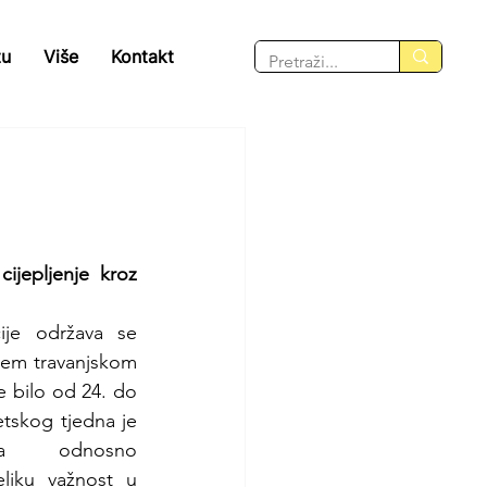
tu
Više
Kontakt
ijepljenje kroz 
ije održava se 
em travanjskom 
e bilo od 24. do 
jetskog tjedna je 
nja odnosno 
liku važnost u 