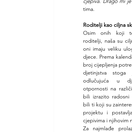
cjepiva. Drago mi je
tima.
Roditelji kao ciljna s
Osim onih koji tek
roditelji, naša su cilj
oni imaju veliku ulog
djece. Prema kalendar
broj cijepljenja potre
djetinjstva stoga 
odlučujuća u dje
otpornosti na različ
bili izrazito radosni
bili ti koji su zainter
projektu i postavljal
cjepivima i njihovim
Za najmlađe prolaz