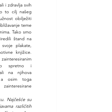
i i zdravlja svih 
 to cilj našeg 
žnost obilježiti 
ibližavanje teme 
anima. Tako smo 
iredili štand na 
svoje plakate, 
ivne knjižice. 
 zainteresiranim 
o spretno i 
li na njihova 
 a osim toga 
interesirane 
ku. Najčešće su 
vama različitih 