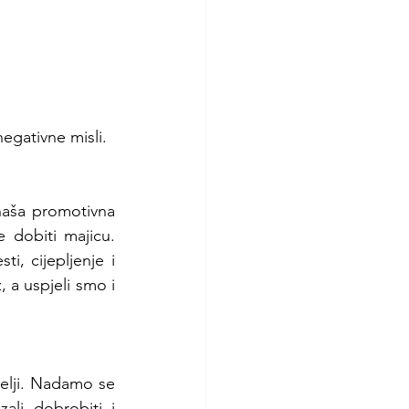
negativne misli. 
naša promotivna 
dobiti majicu.  
i, cijepljenje i 
a uspjeli smo i  
elji. Nadamo se 
li dobrobiti i 