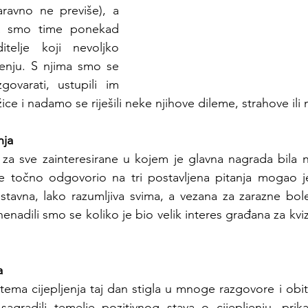
aravno ne previše), a 
a smo time ponekad 
telje koji nevoljko 
jenju. S njima smo se 
govarati, ustupili im 
ice i nadamo se riješili neke njihove dileme, strahove ili 
nja 
z za sve zainteresirane u kojem je glavna nagrada bila 
e točno odgovorio na tri postavljena pitanja mogao je 
stavna, lako razumljiva svima, a vezana za zarazne bolest
enadili smo se koliko je bio velik interes građana za kviz, 
a
tema cijepljenja taj dan stigla u mnoge razgovore i obit
radili temelje pozitivnog stava o cijepljenju, prikaza