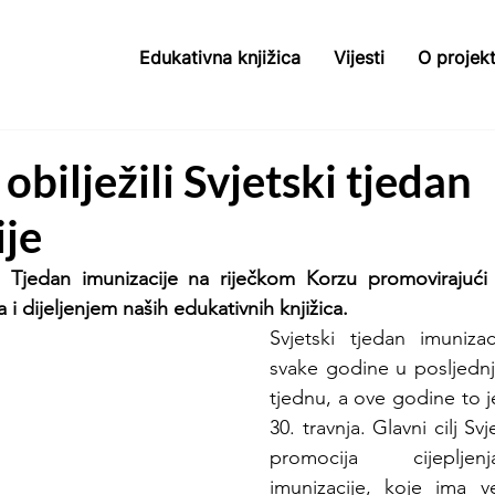
Edukativna knjižica
Vijesti
O projek
obilježili Svjetski tjedan
ije
e Tjedan imunizacije na riječkom Korzu promovirajući c
i dijeljenjem naših edukativnih knjižica.
Svjetski tjedan imunizac
svake godine u posljednj
tjednu, a ove godine to j
30. travnja. Glavni cilj Sv
promocija cijeplje
imunizacije, koje ima ve