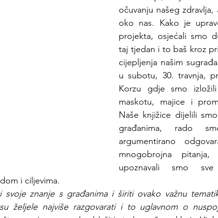
očuvanju našeg zdravlja, al
oko nas. Kako je upravo
projekta, osjećali smo du
taj tjedan i to baš kroz pr
cijepljenja našim sugrađ
u subotu, 30. travnja, pr
Korzu gdje smo izložili 
maskotu, majice i promot
Naše knjižice dijelili smo
građanima, rado sm
argumentirano odgovara
mnogobrojna pitanja,
upoznavali smo sve za
dom i ciljevima. 
iti svoje znanje s građanima i širiti ovako važnu temati
su željele najviše razgovarati i to uglavnom o nuspoja