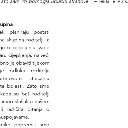
 što sam im pomogla ublažiti strahove." 
– rekla je Vink
kupina
 planiraju postati 
na skupina roditelji, a 
u u cijepljenju svoje 
u cijepljenja, najveći 
bno je obaviti tijekom 
je odluka roditelja 
tetovom stjecanju 
ite bolesti. Zato smo 
 kada su baš roditelji 
esirano slušali o našem 
i različita pitanja o 
 nuspojavama.
nike pripremili smo 