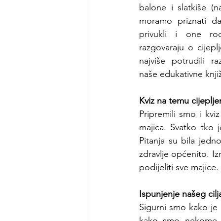
balone i slatkiše (n
moramo priznati d
privukli i one rodi
razgovaraju o cijepl
najviše potrudili raz
naše edukativne knjiž
Kviz na temu cijeplje
Pripremili smo i kvi
majica. Svatko tko j
Pitanja su bila jedno
zdravlje općenito. Izn
podijeliti sve majice.
Ispunjenje našeg cilj
Sigurni smo kako je 
kako smo nekome sag