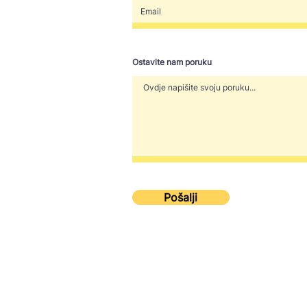
Pozivamo Vas da upoznate
OTKA
projekt Cjepko zna!
otvo
Ostavite nam poruku
Pošalji