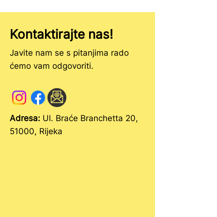
Kontaktirajte nas!
Javite nam se s pitanjima rado
ćemo vam odgovoriti.
OTKAZANO- Poziv na
Promocija Cjepk
otvorenu radionicu na
knjižice
Korzu
Adresa:
Ul. Braće Branchetta 20,
51000, Rijeka