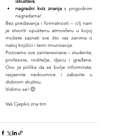
iskustava
,
nagradni kviz znanja
 s prigodnim 
nagradama!
Bez predavanja i formalnosti – cilj nam 
je stvoriti opuštenu atmosferu u kojoj 
možete saznati sve što vas zanima o 
našoj knjižici i temi imunizacije.
Pozivamo sve zainteresirane – studente, 
profesore, roditelje, djecu i građane. 
Ovo je prilika da se bolje informirate, 
razjasnite nedoumice i zabavite u 
dobrom društvu.
Vidimo se! 😊
Vaš Cjepko zna tim